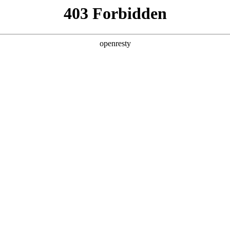
企业业务
个人业务
了解我们
投资者
件
>
车载显示
！致力成为智能车载显示及解决方案的领导者。z6mg·人
汽车中控、仪表、后视镜、影音娱乐、抬头显示等系列
EN
Global
、窄边框、高可靠性等特点。已经与大众、BYD、
元、便捷、快速的一站式服务，致力成为客户最亲密的合作伙
仪表仪器
倒车影像