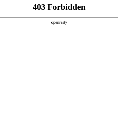
企业业务
个人业务
了解我们
投资者
6mg·人生就是博柔性显示展现科技创新魅力
圈】z6mg·人生就是博柔性显示展现
EN
Global
2020-07-14
相关内容推荐
暂无内容